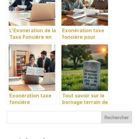
L’Exoneration de la
Exonération taxe
Taxe Foncière en
foncière pour
Fonction de l’Âge
personne âgée :
infos
Exonération taxe
Tout savoir sur le
foncière
bornage terrain de
handicapé : tout
plus de 30 ans
savoir
Rechercher