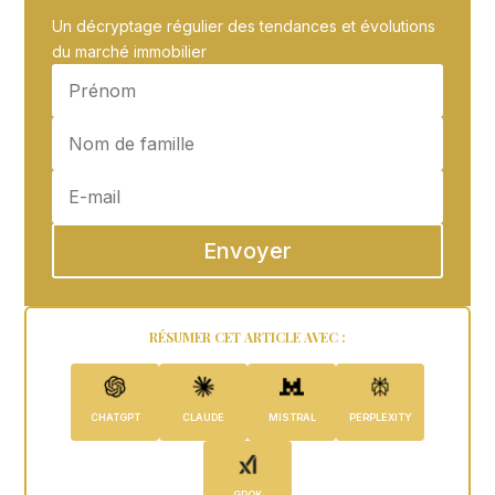
p
o
Un décryptage régulier des tendances et évolutions
du marché immobilier
k
Envoyer
RÉSUMER CET ARTICLE AVEC :
CHATGPT
CLAUDE
MISTRAL
PERPLEXITY
GROK