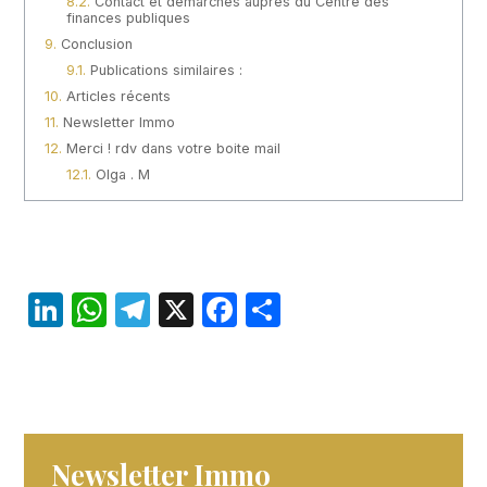
Contact et démarches auprès du Centre des
finances publiques
Conclusion
Publications similaires :
Articles récents
Newsletter Immo
Merci ! rdv dans votre boite mail
Olga . M
Li
W
T
X
F
P
n
h
el
a
ar
k
at
e
c
ta
e
s
gr
e
g
dI
A
a
b
er
Newsletter Immo
n
p
m
o