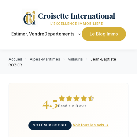
Croisette International
L'EXCELLENCE IMMOBILIÈRE
Estimer, Vendre
Départements
Le Blog Immo
Accueil
›
Alpes-Maritimes
›
Vallauris
›
Jean-Baptiste
ROZIER
4.5
Basé sur 8 avis
Voir tous les avis →
NOTÉ SUR GOOGLE