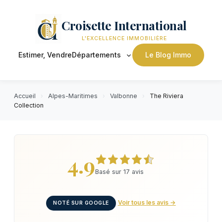
Croisette International
L'EXCELLENCE IMMOBILIÈRE
Estimer, Vendre
Départements
Le Blog Immo
Accueil
›
Alpes-Maritimes
›
Valbonne
›
The Riviera
Collection
4.9
Basé sur 17 avis
Voir tous les avis →
NOTÉ SUR GOOGLE