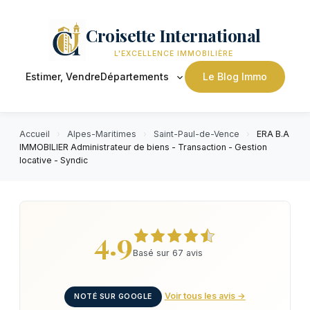
Croisette International
L'EXCELLENCE IMMOBILIÈRE
Estimer, Vendre
Départements
Le Blog Immo
Accueil
›
Alpes-Maritimes
›
Saint-Paul-de-Vence
›
ERA B.A
IMMOBILIER Administrateur de biens - Transaction - Gestion
locative - Syndic
4.9
Basé sur 67 avis
Voir tous les avis →
NOTÉ SUR GOOGLE