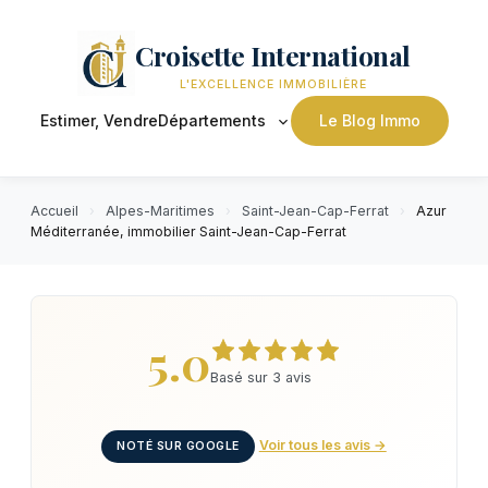
Croisette International
L'EXCELLENCE IMMOBILIÈRE
Estimer, Vendre
Départements
Le Blog Immo
Accueil
›
Alpes-Maritimes
›
Saint-Jean-Cap-Ferrat
›
Azur
Méditerranée, immobilier Saint-Jean-Cap-Ferrat
5.0
Basé sur 3 avis
Voir tous les avis →
NOTÉ SUR GOOGLE