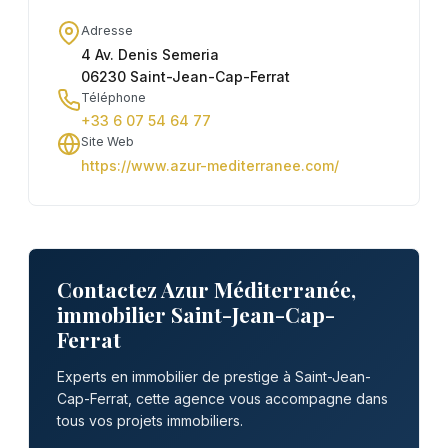
Adresse
4 Av. Denis Semeria
06230 Saint-Jean-Cap-Ferrat
Téléphone
+33 6 07 54 64 77
Site Web
https://www.azur-mediterranee.com/
Contactez Azur Méditerranée,
immobilier Saint-Jean-Cap-
Ferrat
Experts en immobilier de prestige à Saint-Jean-
Cap-Ferrat, cette agence vous accompagne dans
tous vos projets immobiliers.