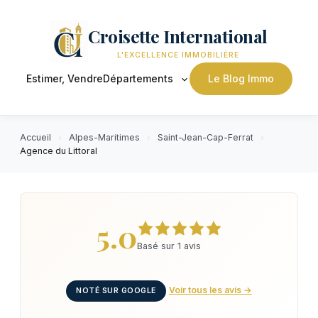
Croisette International
L'EXCELLENCE IMMOBILIÈRE
Estimer, Vendre
Départements
Le Blog Immo
Accueil
›
Alpes-Maritimes
›
Saint-Jean-Cap-Ferrat
›
Agence du Littoral
5.0
Basé sur 1 avis
Voir tous les avis →
NOTÉ SUR GOOGLE