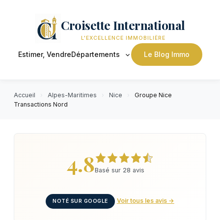
Croisette International
L'EXCELLENCE IMMOBILIÈRE
Estimer, Vendre
Départements
Le Blog Immo
Accueil
›
Alpes-Maritimes
›
Nice
›
Groupe Nice
Transactions Nord
4.8
Basé sur 28 avis
Voir tous les avis →
NOTÉ SUR GOOGLE