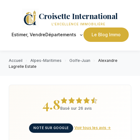
Croisette International
L'EXCELLENCE IMMOBILIÈRE
Estimer, Vendre
Départements
Le Blog Immo
Accueil
›
Alpes-Maritimes
›
Golfe-Juan
›
Alexandre
Lagrelle Estate
4.8
Basé sur 26 avis
Voir tous les avis →
NOTÉ SUR GOOGLE